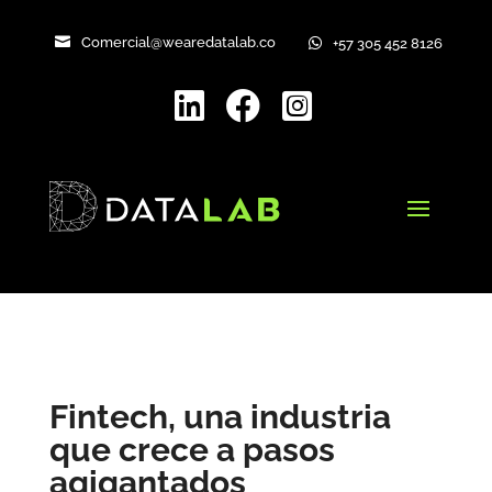
Comercial@wearedatalab.co

+57 305 452 8126




Fintech, una industria
que crece a pasos
agigantados