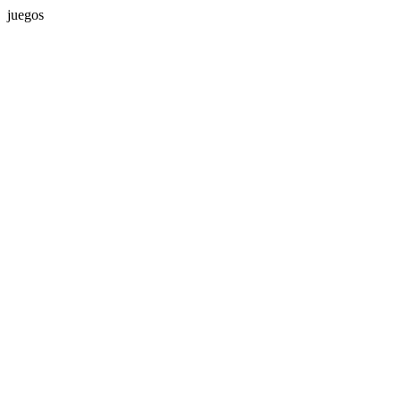
juegos